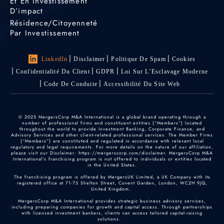
Et En Investissement
D’impact
Résidence/citoyenneté
Par Investissement
LinkedIn
Disclaimer
Politique De Spam
Cookies
Confidentialité Du Client
GDPR
Loi Sur L’Esclavage Moderne
Code De Conduite
Accessibilité Du Site Web
© 2025 MergersCorp M&A International is a global brand operating through a
number of professional firms and constituent entities (“Members”) located
throughout the world to provide Investment Banking, Corporate Finance, and
Advisory Services and other client-related professional services. The Member Firms
(“Members”) are constituted and regulated in accordance with relevant local
regulatory and legal requirements. For more details on the nature of our affiliation,
please visit our Disclaimer: https://mergerscorp.com/disclaimer. MergersCorp M&A
International's franchising program is not offered to individuals or entities located
in the United States.
The franchising program is offered by MergersUK Limited, a UK Company with its
registered office at 71-75 Shelton Street, Covent Garden, London, WC2H 9JQ,
United Kingdom.
MergersCorp M&A International provides strategic business advisory services,
including preparing companies for growth and capital access. Through partnerships
with licensed investment bankers, clients can access tailored capital-raising
solutions.