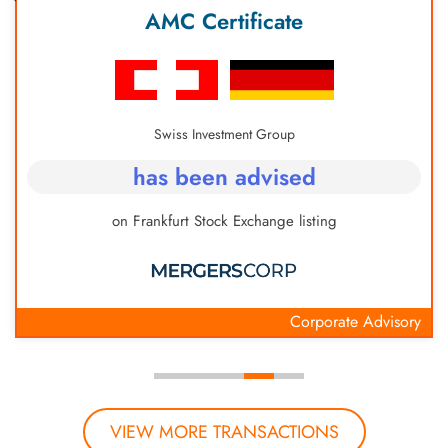
icate
Pharma
t Group
Medical Canna
dvised
has been ad
change listing
on a carve-out of a licen
Corporate Advisory
VIEW MORE TRANSACTIONS