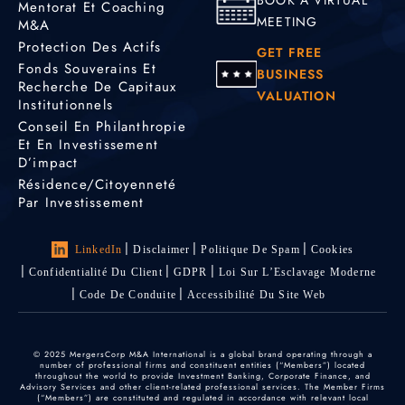
Mentorat Et Coaching
MEETING
M&A
Protection Des Actifs
GET FREE
Fonds Souverains Et
BUSINESS
Recherche De Capitaux
VALUATION
Institutionnels
Conseil En Philanthropie
Et En Investissement
D’impact
Résidence/citoyenneté
Par Investissement
LinkedIn
Disclaimer
Politique De Spam
Cookies
Confidentialité Du Client
GDPR
Loi Sur L’Esclavage Moderne
Code De Conduite
Accessibilité Du Site Web
© 2025 MergersCorp M&A International is a global brand operating through a
number of professional firms and constituent entities (“Members”) located
throughout the world to provide Investment Banking, Corporate Finance, and
Advisory Services and other client-related professional services. The Member Firms
(“Members”) are constituted and regulated in accordance with relevant local