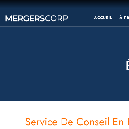
ACCUEIL
À P
Service De Conseil En 