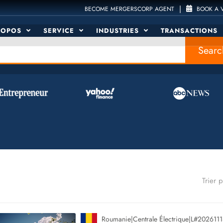
|
BECOME MERGERSCORP AGENT
BOOK A V
ROPOS
SERVICE
INDUSTRIES
TRANSACTIONS
Searc
Trier p
Roumanie
|
Centrale Électrique
|
L#2026111