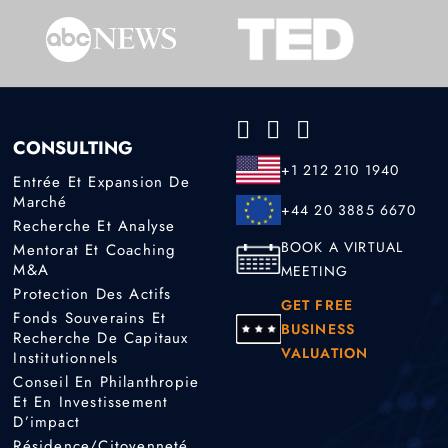
CONSULTING
+1 212 210 1940
Entrée Et Expansion De
Marché
+44 20 3885 6670
Recherche Et Analyse
BOOK A VIRTUAL
Mentorat Et Coaching
M&A
MEETING
Protection Des Actifs
GET FREE
Fonds Souverains Et
BUSINESS
Recherche De Capitaux
VALUATION
Institutionnels
Conseil En Philanthropie
Et En Investissement
D’impact
Résidence/citoyenneté