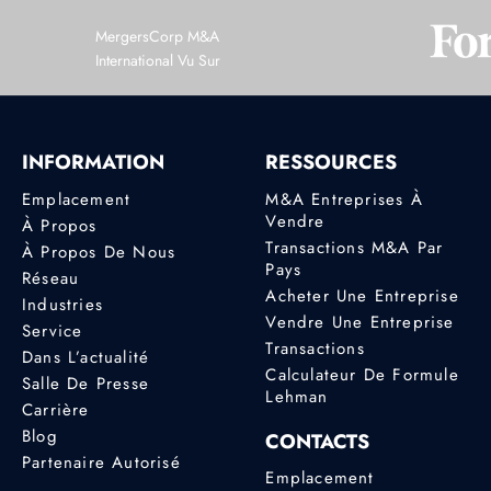
MergersCorp M&A
International Vu Sur
INFORMATION
RESSOURCES
Emplacement
M&A Entreprises À
Vendre
À Propos
Transactions M&A Par
À Propos De Nous
Pays
Réseau
Acheter Une Entreprise
Industries
Vendre Une Entreprise
Service
Transactions
Dans L’actualité
Calculateur De Formule
Salle De Presse
Lehman
Carrière
Blog
CONTACTS
Partenaire Autorisé
Emplacement