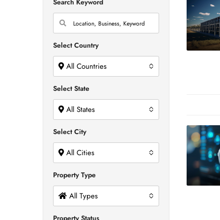
Search Keyword
Select Country
All Countries
Select State
All States
Select City
All Cities
Property Type
All Types
Property Status