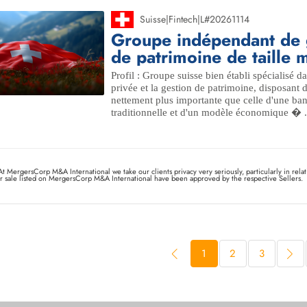
Suisse
|
Fintech
|
L#20261114
Groupe indépendant de 
de patrimoine de taille
Profil : Groupe suisse bien établi spécialisé d
privée et la gestion de patrimoine, disposant d
nettement plus importante que celle d'une ba
traditionnelle et d'un modèle économique � .
At MergersCorp M&A International we take our clients privacy very seriously, particularly in relati
or sale listed on MergersCorp M&A International have been approved by the respective Sellers.
1
2
3