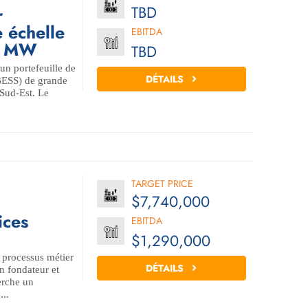
TBD
r
 échelle
EBITDA
00 MW
TBD
un portefeuille de
DÉTAILS
(BESS) de grande
 Sud-Est. Le
TARGET PRICE
$7,740,000
ices
EBITDA
$1,290,000
 processus métier
DÉTAILS
on fondateur et
erche un
...