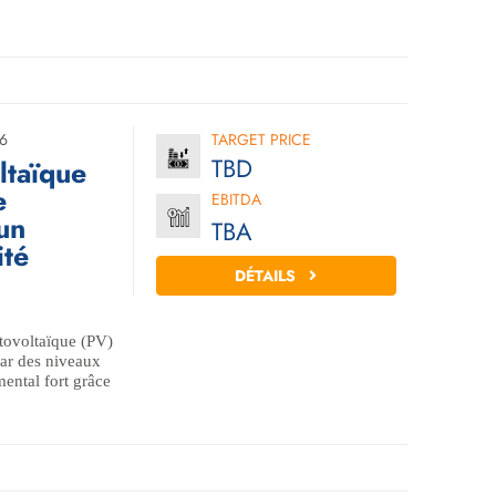
6
TARGET PRICE
TBD
ltaïque
e
EBITDA
un
TBA
ité
DÉTAILS
tovoltaïque (PV)
par des niveaux
ental fort grâce