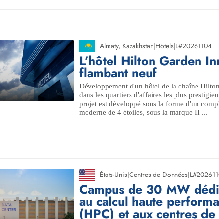
Almaty
,
Kazakhstan
|
Hôtels
|
L#20261104
L’hôtel Hilton Garden In
flambant neuf
Développement d'un hôtel de la chaîne Hilton
dans les quartiers d'affaires les plus prestigi
projet est développé sous la forme d'un compl
moderne de 4 étoiles, sous la marque H ...
États-Unis
|
Centres de Données
|
L#202611
Campus de 30 MW dédié
au calcul haute perform
(HPC) et aux centres de