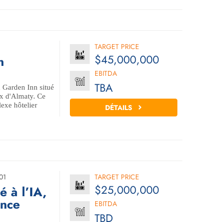
TARGET PRICE
$45,000,000
n
EBITDA
TBA
 Garden Inn situé
eux d'Almaty. Ce
exe hôtelier
DÉTAILS
01
TARGET PRICE
$25,000,000
 à l’IA,
ance
EBITDA
TBD