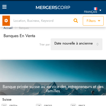
FRANÇAIS
Filters
Accueil
Banques
Banques En Venta
Date nouvelle à ancienne
Trier par:
Banque privée suisse au service des entrepreneurs et des
familles
Suisse
EBITDA
GROSS
PRICE