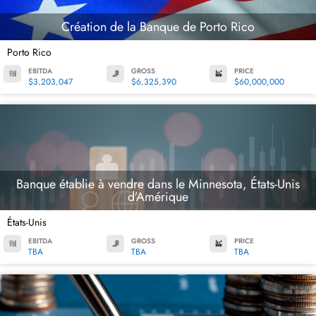
Création de la Banque de Porto Rico
Porto Rico
EBITDA
GROSS
PRICE
$3,203,047
$6,325,390
$60,000,000
Banque établie à vendre dans le Minnesota, États-Unis
d’Amérique
États-Unis
EBITDA
GROSS
PRICE
TBA
TBA
TBA