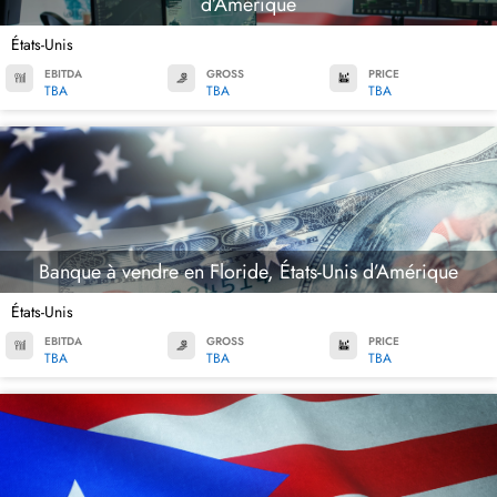
d’Amérique
États-Unis
EBITDA
GROSS
PRICE
TBA
TBA
TBA
Banque à vendre en Floride, États-Unis d’Amérique
États-Unis
EBITDA
GROSS
PRICE
TBA
TBA
TBA