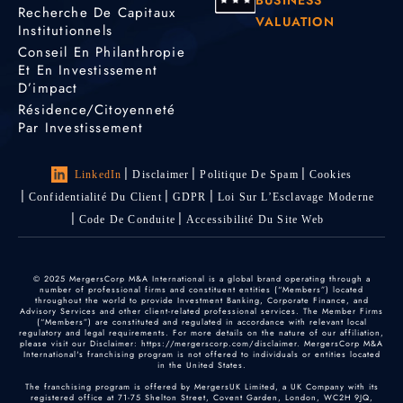
Recherche De Capitaux
VALUATION
Institutionnels
Conseil En Philanthropie
Et En Investissement
D’impact
Résidence/citoyenneté
Par Investissement
LinkedIn
Disclaimer
Politique De Spam
Cookies
Confidentialité Du Client
GDPR
Loi Sur L’Esclavage Moderne
Code De Conduite
Accessibilité Du Site Web
© 2025 MergersCorp M&A International is a global brand operating through a
number of professional firms and constituent entities (“Members”) located
throughout the world to provide Investment Banking, Corporate Finance, and
Advisory Services and other client-related professional services. The Member Firms
(“Members”) are constituted and regulated in accordance with relevant local
regulatory and legal requirements. For more details on the nature of our affiliation,
please visit our Disclaimer: https://mergerscorp.com/disclaimer. MergersCorp M&A
International's franchising program is not offered to individuals or entities located
in the United States.
The franchising program is offered by MergersUK Limited, a UK Company with its
registered office at 71-75 Shelton Street, Covent Garden, London, WC2H 9JQ,