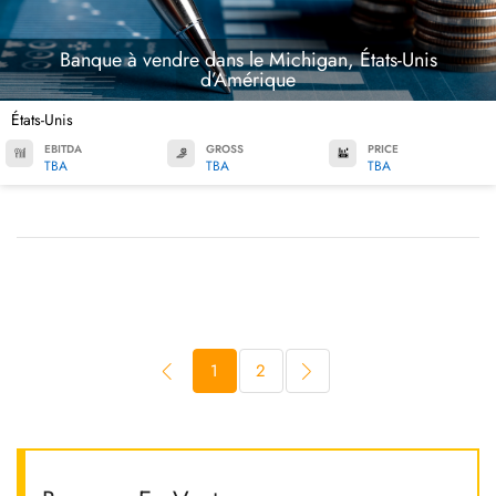
Banque à vendre dans le Michigan, États-Unis
d’Amérique
États-Unis
EBITDA
GROSS
PRICE
TBA
TBA
TBA
1
2