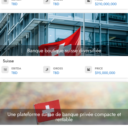
TBD
TBD
$210,000,000
Banque boutique suisse diversifiée
Suisse
EBITDA
GROSS
PRICE
TBD
TBD
$95,000,000
Une plateforme suisse de banque privée compacte et
rentable