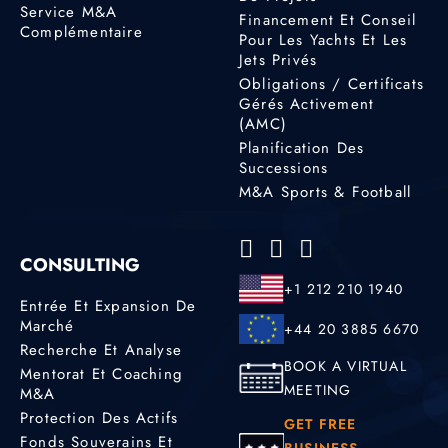
Service M&A
Financement Et Conseil
Complémentaire
Pour Les Yachts Et Les
Jets Privés
Obligations / Certificats
Gérés Activement
(AMC)
Planification Des
Successions
M&A Sports & Football
CONSULTING
+1 212 210 1940
Entrée Et Expansion De
Marché
+44 20 3885 6670
Recherche Et Analyse
BOOK A VIRTUAL
Mentorat Et Coaching
MEETING
M&A
Protection Des Actifs
GET FREE
Fonds Souverains Et
BUSINESS