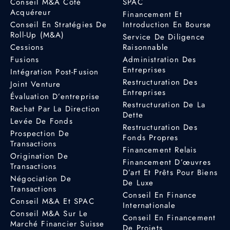
Conseil M&A Côté
SPAC
Acquéreur
Financement Et
Conseil En Stratégies De
Introduction En Bourse
Roll-Up (M&A)
Service De Diligence
Cessions
Raisonnable
Fusions
Administration Des
Entreprises
Intégration Post-Fusion
Restructuration Des
Joint Venture
Entreprises
Évaluation D’entreprise
Restructuration De La
Rachat Par La Direction
Dette
Levée De Fonds
Restructuration Des
Prospection De
Fonds Propres
Transactions
Financement Relais
Origination De
Financement D’œuvres
Transactions
D’art Et Prêts Pour Biens
Négociation De
De Luxe
Transactions
Conseil En Finance
Conseil M&A Et SPAC
Internationale
Conseil M&A Sur Le
Conseil En Financement
Marché Financier Suisse
De Projets