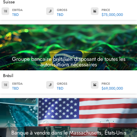
Suisse
EBITDA
GROSS
PRICE
TBD
TBD
$75,000,000
Groupe bancaire brésilien disposant de toutes les
autorisations nécessaires
Brésil
EBITDA
GROSS
PRICE
TBD
TBD
$69,000,000
Banque à vendre dans le Massachusetts, États-Unis