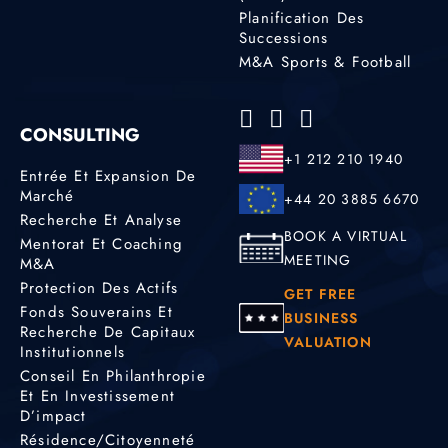
Planification Des
Successions
M&A Sports & Football
CONSULTING
+1 212 210 1940
Entrée Et Expansion De
Marché
+44 20 3885 6670
Recherche Et Analyse
BOOK A VIRTUAL
Mentorat Et Coaching
MEETING
M&A
Protection Des Actifs
GET FREE
Fonds Souverains Et
BUSINESS
Recherche De Capitaux
VALUATION
Institutionnels
Conseil En Philanthropie
Et En Investissement
D’impact
Résidence/citoyenneté