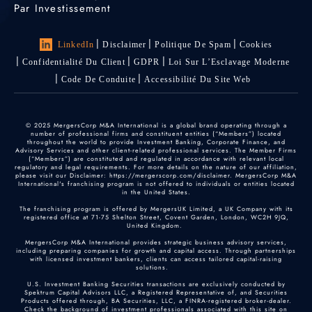
Par Investissement
LinkedIn
Disclaimer
Politique De Spam
Cookies
Confidentialité Du Client
GDPR
Loi Sur L’Esclavage Moderne
Code De Conduite
Accessibilité Du Site Web
© 2025 MergersCorp M&A International is a global brand operating through a
number of professional firms and constituent entities (“Members”) located
throughout the world to provide Investment Banking, Corporate Finance, and
Advisory Services and other client-related professional services. The Member Firms
(“Members”) are constituted and regulated in accordance with relevant local
regulatory and legal requirements. For more details on the nature of our affiliation,
please visit our Disclaimer: https://mergerscorp.com/disclaimer. MergersCorp M&A
International's franchising program is not offered to individuals or entities located
in the United States.
The franchising program is offered by MergersUK Limited, a UK Company with its
registered office at 71-75 Shelton Street, Covent Garden, London, WC2H 9JQ,
United Kingdom.
MergersCorp M&A International provides strategic business advisory services,
including preparing companies for growth and capital access. Through partnerships
with licensed investment bankers, clients can access tailored capital-raising
solutions.
U.S. Investment Banking Securities transactions are exclusively conducted by
Spektrum Capital Advisors LLC, a Registered Representative of, and Securities
Products offered through, BA Securities, LLC, a FINRA-registered broker-dealer.
Check the background of investment professionals associated with this site on