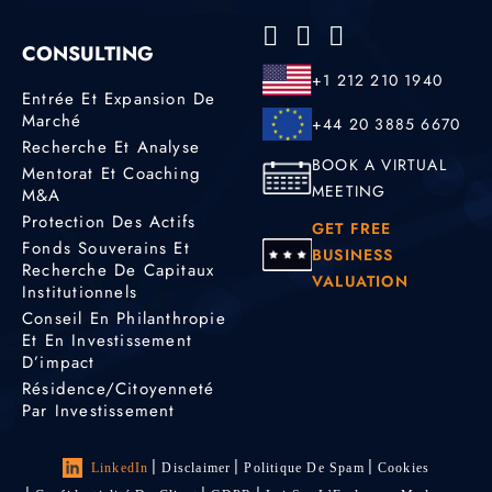
CONSULTING
+1 212 210 1940
Entrée Et Expansion De
Marché
+44 20 3885 6670
Recherche Et Analyse
BOOK A VIRTUAL
Mentorat Et Coaching
MEETING
M&A
Protection Des Actifs
GET FREE
Fonds Souverains Et
BUSINESS
Recherche De Capitaux
VALUATION
Institutionnels
Conseil En Philanthropie
Et En Investissement
D’impact
Résidence/citoyenneté
Par Investissement
LinkedIn
Disclaimer
Politique De Spam
Cookies