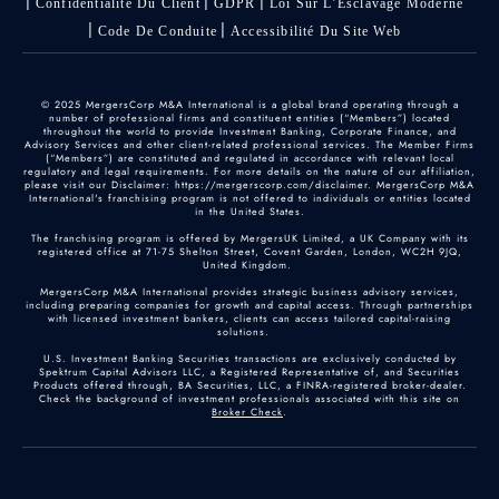
Confidentialité Du Client
GDPR
Loi Sur L’Esclavage Moderne
Code De Conduite
Accessibilité Du Site Web
© 2025 MergersCorp M&A International is a global brand operating through a
number of professional firms and constituent entities (“Members”) located
throughout the world to provide Investment Banking, Corporate Finance, and
Advisory Services and other client-related professional services. The Member Firms
(“Members”) are constituted and regulated in accordance with relevant local
regulatory and legal requirements. For more details on the nature of our affiliation,
please visit our Disclaimer: https://mergerscorp.com/disclaimer. MergersCorp M&A
International's franchising program is not offered to individuals or entities located
in the United States.
The franchising program is offered by MergersUK Limited, a UK Company with its
registered office at 71-75 Shelton Street, Covent Garden, London, WC2H 9JQ,
United Kingdom.
MergersCorp M&A International provides strategic business advisory services,
including preparing companies for growth and capital access. Through partnerships
with licensed investment bankers, clients can access tailored capital-raising
solutions.
U.S. Investment Banking Securities transactions are exclusively conducted by
Spektrum Capital Advisors LLC, a Registered Representative of, and Securities
Products offered through, BA Securities, LLC, a FINRA-registered broker-dealer.
Check the background of investment professionals associated with this site on
Broker Check
.