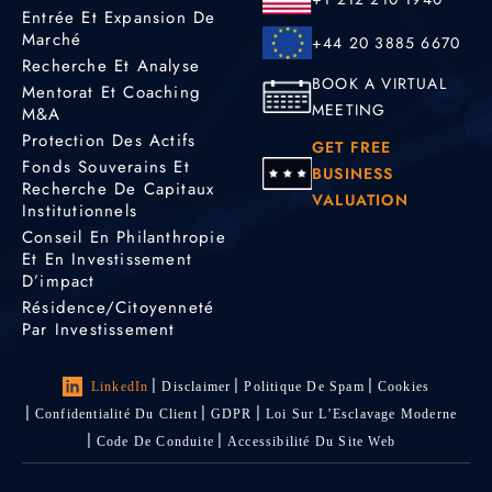
Entrée Et Expansion De
Marché
+44 20 3885 6670
Recherche Et Analyse
BOOK A VIRTUAL
Mentorat Et Coaching
MEETING
M&A
Protection Des Actifs
GET FREE
Fonds Souverains Et
BUSINESS
Recherche De Capitaux
VALUATION
Institutionnels
Conseil En Philanthropie
Et En Investissement
D’impact
Résidence/citoyenneté
Par Investissement
LinkedIn
Disclaimer
Politique De Spam
Cookies
Confidentialité Du Client
GDPR
Loi Sur L’Esclavage Moderne
Code De Conduite
Accessibilité Du Site Web