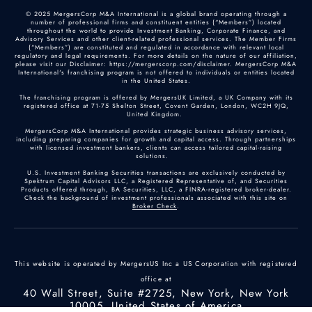
© 2025 MergersCorp M&A International is a global brand operating through a
number of professional firms and constituent entities (“Members”) located
throughout the world to provide Investment Banking, Corporate Finance, and
Advisory Services and other client-related professional services. The Member Firms
(“Members”) are constituted and regulated in accordance with relevant local
regulatory and legal requirements. For more details on the nature of our affiliation,
please visit our Disclaimer: https://mergerscorp.com/disclaimer. MergersCorp M&A
International's franchising program is not offered to individuals or entities located
in the United States.
The franchising program is offered by MergersUK Limited, a UK Company with its
registered office at 71-75 Shelton Street, Covent Garden, London, WC2H 9JQ,
United Kingdom.
MergersCorp M&A International provides strategic business advisory services,
including preparing companies for growth and capital access. Through partnerships
with licensed investment bankers, clients can access tailored capital-raising
solutions.
U.S. Investment Banking Securities transactions are exclusively conducted by
Spektrum Capital Advisors LLC, a Registered Representative of, and Securities
Products offered through, BA Securities, LLC, a FINRA-registered broker-dealer.
Check the background of investment professionals associated with this site on
Broker Check
.
This website is operated by MergersUS Inc a US Corporation with registered
office at
40 Wall Street, Suite #2725, New York, New York
10005, United States of America