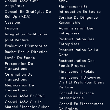
Conseil M&A Côté
SPAC
Acquéreur
Financement Et
Conseil En Stratégies De
Introduction En Bourse
Roll-Up (M&A)
Service De Diligence
Cessions
Raisonnable
Fusions
Administration Des
Entreprises
Intégration Post-Fusion
Restructuration Des
Joint Venture
Entreprises
Évaluation D’entreprise
Restructuration De La
Rachat Par La Direction
Dette
Levée De Fonds
Restructuration Des
Prospection De
Fonds Propres
Transactions
Financement Relais
Origination De
Financement D’œuvres
Transactions
D’art Et Prêts Pour Biens
Négociation De
De Luxe
Transactions
Conseil En Finance
Conseil M&A Et SPAC
Internationale
Conseil M&A Sur Le
Conseil En Financement
Marché Financier Suisse
De Projets