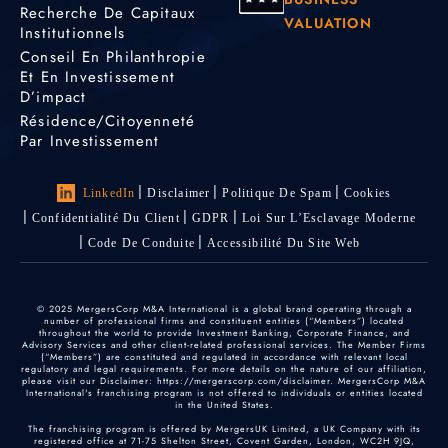
Recherche De Capitaux
VALUATION
Institutionnels
Conseil En Philanthropie
Et En Investissement
D’impact
Résidence/citoyenneté
Par Investissement
LinkedIn
Disclaimer
Politique De Spam
Cookies
Confidentialité Du Client
GDPR
Loi Sur L’Esclavage Moderne
Code De Conduite
Accessibilité Du Site Web
© 2025 MergersCorp M&A International is a global brand operating through a
number of professional firms and constituent entities (“Members”) located
throughout the world to provide Investment Banking, Corporate Finance, and
Advisory Services and other client-related professional services. The Member Firms
(“Members”) are constituted and regulated in accordance with relevant local
regulatory and legal requirements. For more details on the nature of our affiliation,
please visit our Disclaimer: https://mergerscorp.com/disclaimer. MergersCorp M&A
International's franchising program is not offered to individuals or entities located
in the United States.
The franchising program is offered by MergersUK Limited, a UK Company with its
registered office at 71-75 Shelton Street, Covent Garden, London, WC2H 9JQ,