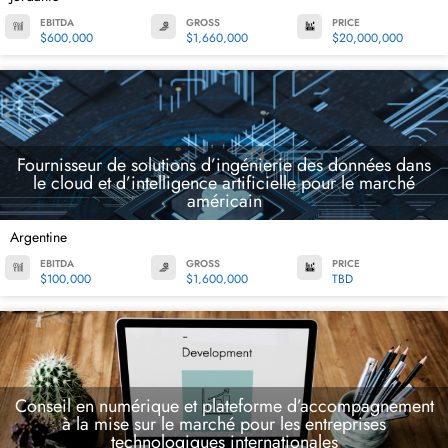
EBITDA
GROSS
PRICE
$600,000
$1,660,000
$20,000,000
Fournisseur de solutions d’ingénierie des données dans
le cloud et d’intelligence artificielle pour le marché
américain
Argentine
EBITDA
GROSS
PRICE
$100,000
$1,600,000
TBD
Conseil en numérique et plateforme d’accompagnement
à la mise sur le marché pour les entreprises
technologiques internationales