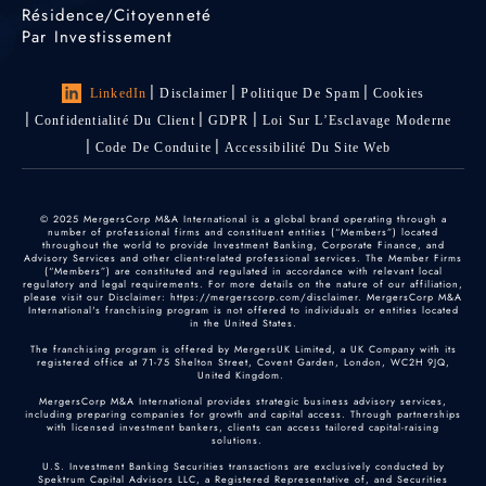
Résidence/citoyenneté
Par Investissement
LinkedIn
Disclaimer
Politique De Spam
Cookies
Confidentialité Du Client
GDPR
Loi Sur L’Esclavage Moderne
Code De Conduite
Accessibilité Du Site Web
© 2025 MergersCorp M&A International is a global brand operating through a
number of professional firms and constituent entities (“Members”) located
throughout the world to provide Investment Banking, Corporate Finance, and
Advisory Services and other client-related professional services. The Member Firms
(“Members”) are constituted and regulated in accordance with relevant local
regulatory and legal requirements. For more details on the nature of our affiliation,
please visit our Disclaimer: https://mergerscorp.com/disclaimer. MergersCorp M&A
International's franchising program is not offered to individuals or entities located
in the United States.
The franchising program is offered by MergersUK Limited, a UK Company with its
registered office at 71-75 Shelton Street, Covent Garden, London, WC2H 9JQ,
United Kingdom.
MergersCorp M&A International provides strategic business advisory services,
including preparing companies for growth and capital access. Through partnerships
with licensed investment bankers, clients can access tailored capital-raising
solutions.
U.S. Investment Banking Securities transactions are exclusively conducted by
Spektrum Capital Advisors LLC, a Registered Representative of, and Securities