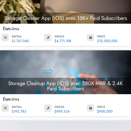
Storage Cleaner App (iOS) avec 15K+ Paid Subscribers
États-Unis
EBITDA
GROSS
PRICE
$1,767,040
$4,771,108
$12,000,000
Storage Cleanup App (iOS) avec $80K MRR & 2.4K
Paid Subscribers
États-Unis
EBITDA
GROSS
PRICE
$193,783
$989,534
$900,000