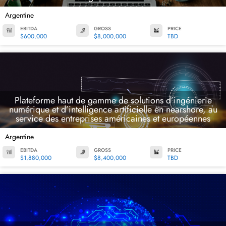
Argentine
EBITDA
GROSS
PRICE
$600,000
$8,000,000
TBD
Plateforme haut de gamme de solutions d’ingénierie
numérique et d’intelligence artificielle en nearshore, au
service des entreprises américaines et européennes
Argentine
EBITDA
GROSS
PRICE
$1,880,000
$8,400,000
TBD