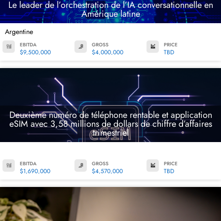
Le leader de l’orchestration de l’IA conversationnelle en
Amérique latine
Argentine
EBITDA
GROSS
PRICE
$9,500,000
$4,000,000
TBD
Deuxième numéro de téléphone rentable et application
eSIM avec 3,58 millions de dollars de chiffre d’affaires
trimestriel
EBITDA
GROSS
PRICE
$1,690,000
$4,570,000
TBD