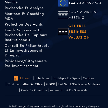
Marché
+44 20 3885 6670
Recherche Et Analyse
BOOK A VIRTUAL
Mentorat Et Coaching
MEETING
M&A
Protection Des Actifs
GET FREE
Fonds Souverains Et
BUSINESS
Recherche De Capitaux
VALUATION
Institutionnels
Conseil En Philanthropie
Et En Investissement
D’impact
Résidence/citoyenneté
Par Investissement
LinkedIn
Disclaimer
Politique De Spam
Cookies
Confidentialité Du Client
GDPR
Loi Sur L’Esclavage Moderne
Code De Conduite
Accessibilité Du Site Web
© 2025 MergersCorp M&A International is a global brand operating through a