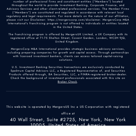
number of professional firms and constituent entities (“Members”) located
throughout the world to provide Investment Banking, Corporate Finance, and
Advisory Services and other client-related professional services. The Member Firms
(“Members”) are constituted and regulated in accordance with relevant local
regulatory and legal requirements. For more details on the nature of our affiliation,
please visit our Disclaimer: https://mergerscorp.com/disclaimer. MergersCorp M&A
International's franchising program is not offered to individuals or entities located
in the United States.
The franchising program is offered by MergersUK Limited, a UK Company with its
registered office at 71-75 Shelton Street, Covent Garden, London, WC2H 9JQ,
United Kingdom.
MergersCorp M&A International provides strategic business advisory services,
including preparing companies for growth and capital access. Through partnerships
with licensed investment bankers, clients can access tailored capital-raising
solutions.
U.S. Investment Banking Securities transactions are exclusively conducted by
Spektrum Capital Advisors LLC, a Registered Representative of, and Securities
Products offered through, BA Securities, LLC, a FINRA-registered broker-dealer.
Check the background of investment professionals associated with this site on
Broker Check
.
This website is operated by MergersUS Inc a US Corporation with registered
office at
40 Wall Street, Suite #2725, New York, New York
10005, United States of America