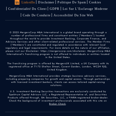
LinkedIn
Disclaimer
Politique De Spam
Cookies
Confidentialité Du Client
GDPR
Loi Sur L’Esclavage Moderne
Code De Conduite
Accessibilité Du Site Web
© 2025 MergersCorp M&A International is a global brand operating through a
number of professional firms and constituent entities (“Members”) located
throughout the world to provide Investment Banking, Corporate Finance, and
Advisory Services and other client-related professional services. The Member Firms
(“Members”) are constituted and regulated in accordance with relevant local
regulatory and legal requirements. For more details on the nature of our affiliation,
please visit our Disclaimer: https://mergerscorp.com/disclaimer. MergersCorp M&A
International's franchising program is not offered to individuals or entities located
in the United States.
The franchising program is offered by MergersUK Limited, a UK Company with its
registered office at 71-75 Shelton Street, Covent Garden, London, WC2H 9JQ,
United Kingdom.
MergersCorp M&A International provides strategic business advisory services,
including preparing companies for growth and capital access. Through partnerships
with licensed investment bankers, clients can access tailored capital-raising
solutions.
U.S. Investment Banking Securities transactions are exclusively conducted by
Spektrum Capital Advisors LLC, a Registered Representative of, and Securities
Products offered through, BA Securities, LLC, a FINRA-registered broker-dealer.
Check the background of investment professionals associated with this site on
Broker Check
.