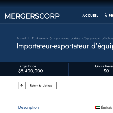
ACCUEIL
À P
Accueil
Équipements
Importateur-exportateur d’équipements pétroliers
Importateur-exportateur d’équi
Target Price
Gross Reve
$5,400,000
$0
Return to Listings
Description
Émirats