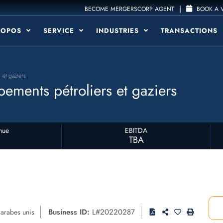
|
BECOME MERGERSCORP AGENT
BOOK A V
ROPOS
SERVICE
INDUSTRIES
TRANSACTIONS
 et gaziers
pements pétroliers et gaziers
nue
EBITDA
TBA
Business ID:
L#20220287
 arabes unis