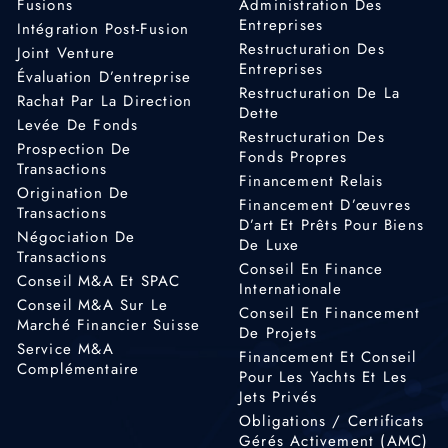
Fusions
Administration Des
Entreprises
Intégration Post-Fusion
Restructuration Des
Joint Venture
Entreprises
Évaluation D’entreprise
Restructuration De La
Rachat Par La Direction
Dette
Levée De Fonds
Restructuration Des
Prospection De
Fonds Propres
Transactions
Financement Relais
Origination De
Financement D’œuvres
Transactions
D’art Et Prêts Pour Biens
Négociation De
De Luxe
Transactions
Conseil En Finance
Conseil M&A Et SPAC
Internationale
Conseil M&A Sur Le
Conseil En Financement
Marché Financier Suisse
De Projets
Service M&A
Financement Et Conseil
Complémentaire
Pour Les Yachts Et Les
Jets Privés
Obligations / Certificats
Gérés Activement (AMC)