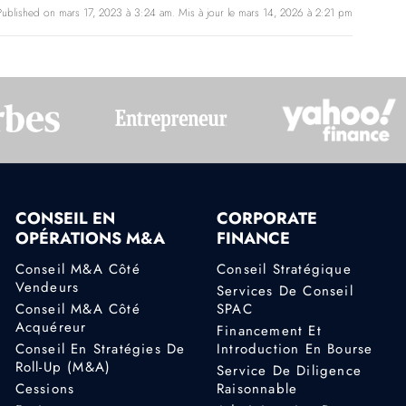
Published on mars 17, 2023 à 3:24 am. Mis à jour le mars 14, 2026 à 2:21 pm
CONSEIL EN
CORPORATE
OPÉRATIONS M&A
FINANCE
Conseil M&A Côté
Conseil Stratégique
Vendeurs
Services De Conseil
Conseil M&A Côté
SPAC
Acquéreur
Financement Et
Conseil En Stratégies De
Introduction En Bourse
Roll-Up (M&A)
Service De Diligence
Cessions
Raisonnable