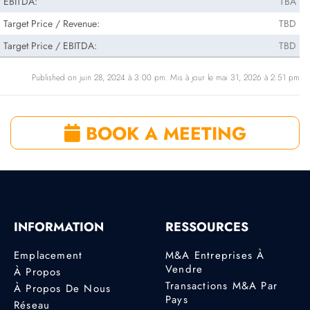
EBITDA:
TBA
Target Price / Revenue:
TBD
Target Price / EBITDA:
TBD
Published on juin 28, 2024 à 3:00 pm. Mis à jour le mai 31, 2026 à 2:51 pm
BOOK A MEETING
INFORMATION
RESSOURCES
Emplacement
M&A Entreprises À
Vendre
À Propos
Transactions M&A Par
À Propos De Nous
Pays
Réseau