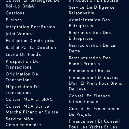
Conseil En Stratégies De
Introduction En Bourse
Roll-Up (M&A)
Service De Diligence
Cessions
Raisonnable
Fusions
Administration Des
Entreprises
Intégration Post-Fusion
Restructuration Des
Joint Venture
Entreprises
Évaluation D’entreprise
Restructuration De La
Rachat Par La Direction
Dette
Levée De Fonds
Restructuration Des
Prospection De
Fonds Propres
Transactions
Financement Relais
Origination De
Financement D’œuvres
Transactions
D’art Et Prêts Pour Biens
Négociation De
De Luxe
Transactions
Conseil En Finance
Conseil M&A Et SPAC
Internationale
Conseil M&A Sur Le
Conseil En Financement
Marché Financier Suisse
De Projets
Service M&A
Financement Et Conseil
Complémentaire
Pour Les Yachts Et Les