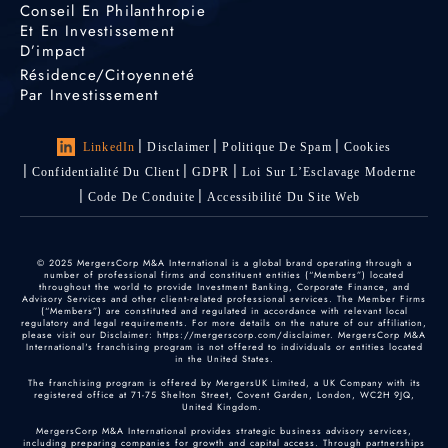
Conseil En Philanthropie
Et En Investissement
D’impact
Résidence/citoyenneté
Par Investissement
LinkedIn
Disclaimer
Politique De Spam
Cookies
Confidentialité Du Client
GDPR
Loi Sur L’Esclavage Moderne
Code De Conduite
Accessibilité Du Site Web
© 2025 MergersCorp M&A International is a global brand operating through a
number of professional firms and constituent entities (“Members”) located
throughout the world to provide Investment Banking, Corporate Finance, and
Advisory Services and other client-related professional services. The Member Firms
(“Members”) are constituted and regulated in accordance with relevant local
regulatory and legal requirements. For more details on the nature of our affiliation,
please visit our Disclaimer: https://mergerscorp.com/disclaimer. MergersCorp M&A
International's franchising program is not offered to individuals or entities located
in the United States.
The franchising program is offered by MergersUK Limited, a UK Company with its
registered office at 71-75 Shelton Street, Covent Garden, London, WC2H 9JQ,
United Kingdom.
MergersCorp M&A International provides strategic business advisory services,
including preparing companies for growth and capital access. Through partnerships