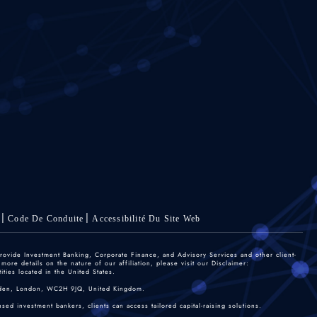
Code De Conduite
Accessibilité Du Site Web
rovide Investment Banking, Corporate Finance, and Advisory Services and other client-
re details on the nature of our affiliation, please visit our Disclaimer:
ties located in the United States.
 Garden, London, WC2H 9JQ, United Kingdom.
sed investment bankers, clients can access tailored capital-raising solutions.