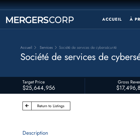
ACCUEIL
À P
Accueil
Services
Société de services de cybersécurité
Société de services de cybersé
Target Price
Gross Reve
$25,644,956
$17,496,
Return to Listings
Description