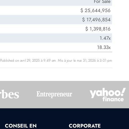
For Sale
$ 25,644,956
$ 17,496,854
$ 1,398,816
1.47x
18.33x
Published on avril 29, 2025 à 9:49 am. Mis à jour le mai 31, 2026 à 3:01 pm
CONSEIL EN
CORPORATE