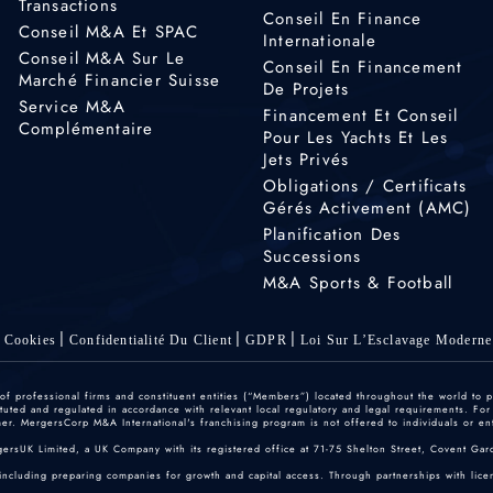
Transactions
Conseil En Finance
Conseil M&A Et SPAC
Internationale
Conseil M&A Sur Le
Conseil En Financement
Marché Financier Suisse
De Projets
Service M&A
Financement Et Conseil
Complémentaire
Pour Les Yachts Et Les
Jets Privés
Obligations / Certificats
Gérés Activement (AMC)
Planification Des
Successions
M&A Sports & Football
Cookies
Confidentialité Du Client
GDPR
Loi Sur L’Esclavage Moderne
 professional firms and constituent entities (“Members”) located throughout the world to p
ted and regulated in accordance with relevant local regulatory and legal requirements. For mo
r. MergersCorp M&A International's franchising program is not offered to individuals or enti
gersUK Limited, a UK Company with its registered office at 71-75 Shelton Street, Covent
including preparing companies for growth and capital access. Through partnerships with licen