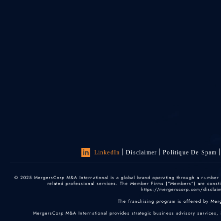
LinkedIn
Disclaimer
Politique De Spam
© 2025 MergersCorp M&A International is a global brand operating through a number of
related professional services. The Member Firms (“Members”) are constitu
https://mergerscorp.com/disclaime
The franchising program is offered by Mer
MergersCorp M&A International provides strategic business advisory services, 