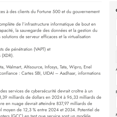
vices à des clients du Fortune 500 et du gouvernement
complète de l’infrastructure informatique de bout en
capacité, la sauvegarde des données et la gestion du
solutions de serveur efficaces et la virtualisation
sts de pénétration (VAPT) et
s (XDR).
ta, Walmart, Altisource, Infosys, Tata, Wipro, Enel
onfiance : Cartes SBI, UIDAI – Aadhaar, informations
es services de cybersécurité devrait croître à un
39 milliards de dollars en 2024 à 96,33 milliards de
re en nuage devrait atteindre 837,97 milliards de
uel moyen de 12,3 % entre 2024 et 2034. Potentiel de
Centers (GCC) en tant que service sont un modèle