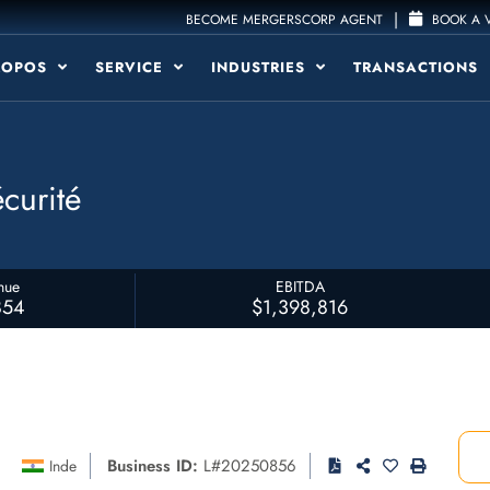
|
BECOME MERGERSCORP AGENT
BOOK A V
ROPOS
SERVICE
INDUSTRIES
TRANSACTIONS
curité
nue
EBITDA
854
$1,398,816
Business ID:
L#20250856
Inde