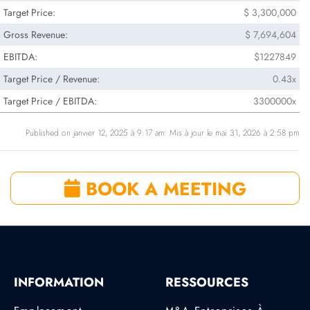
Target Price:
$ 3,300,000
Gross Revenue:
$ 7,694,604
EBITDA:
$1227849
Target Price / Revenue:
0.43x
Target Price / EBITDA:
3300000x
Published on janvier 12, 2025 à 9:17 am. Mis à jour le mai 31, 2026 à 2:58 pm
BOOK A MEETING
INFORMATION
RESSOURCES