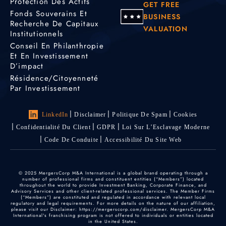
Protection Des Actifs
GET FREE
Fonds Souverains Et
BUSINESS
Recherche De Capitaux
VALUATION
Institutionnels
Conseil En Philanthropie
Et En Investissement
D’impact
Résidence/citoyenneté
Par Investissement
LinkedIn
Disclaimer
Politique De Spam
Cookies
Confidentialité Du Client
GDPR
Loi Sur L’Esclavage Moderne
Code De Conduite
Accessibilité Du Site Web
© 2025 MergersCorp M&A International is a global brand operating through a
number of professional firms and constituent entities (“Members”) located
throughout the world to provide Investment Banking, Corporate Finance, and
Advisory Services and other client-related professional services. The Member Firms
(“Members”) are constituted and regulated in accordance with relevant local
regulatory and legal requirements. For more details on the nature of our affiliation,
please visit our Disclaimer: https://mergerscorp.com/disclaimer. MergersCorp M&A
International's franchising program is not offered to individuals or entities located
in the United States.