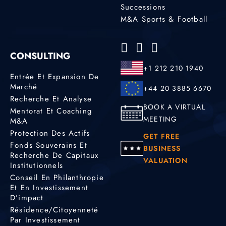
Successions
M&A Sports & Football
CONSULTING
+1 212 210 1940
Entrée Et Expansion De
Marché
+44 20 3885 6670
Recherche Et Analyse
BOOK A VIRTUAL
Mentorat Et Coaching
MEETING
M&A
Protection Des Actifs
GET FREE
Fonds Souverains Et
BUSINESS
Recherche De Capitaux
VALUATION
Institutionnels
Conseil En Philanthropie
Et En Investissement
D’impact
Résidence/citoyenneté
Par Investissement