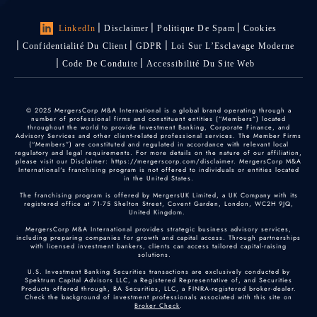
LinkedIn
Disclaimer
Politique De Spam
Cookies
Confidentialité Du Client
GDPR
Loi Sur L’Esclavage Moderne
Code De Conduite
Accessibilité Du Site Web
© 2025 MergersCorp M&A International is a global brand operating through a
number of professional firms and constituent entities (“Members”) located
throughout the world to provide Investment Banking, Corporate Finance, and
Advisory Services and other client-related professional services. The Member Firms
(“Members”) are constituted and regulated in accordance with relevant local
regulatory and legal requirements. For more details on the nature of our affiliation,
please visit our Disclaimer: https://mergerscorp.com/disclaimer. MergersCorp M&A
International's franchising program is not offered to individuals or entities located
in the United States.
The franchising program is offered by MergersUK Limited, a UK Company with its
registered office at 71-75 Shelton Street, Covent Garden, London, WC2H 9JQ,
United Kingdom.
MergersCorp M&A International provides strategic business advisory services,
including preparing companies for growth and capital access. Through partnerships
with licensed investment bankers, clients can access tailored capital-raising
solutions.
U.S. Investment Banking Securities transactions are exclusively conducted by
Spektrum Capital Advisors LLC, a Registered Representative of, and Securities
Products offered through, BA Securities, LLC, a FINRA-registered broker-dealer.
Check the background of investment professionals associated with this site on
Broker Check
.