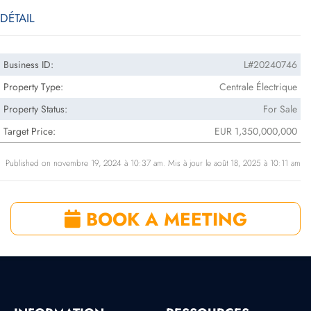
DÉTAIL
Business ID:
L#20240746
Property Type:
Centrale Électrique
Property Status:
For Sale
Target Price:
EUR 1,350,000,000
Published on novembre 19, 2024 à 10:37 am. Mis à jour le août 18, 2025 à 10:11 am
BOOK A MEETING