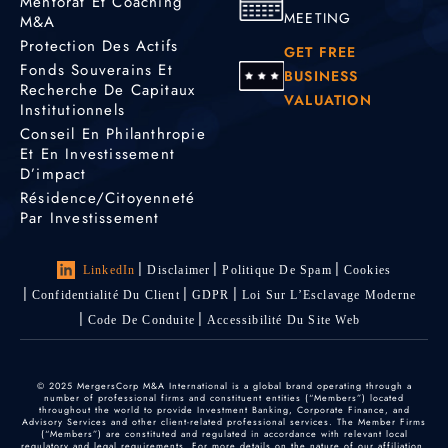
Mentorat Et Coaching
MEETING
M&A
Protection Des Actifs
GET FREE
Fonds Souverains Et
BUSINESS
Recherche De Capitaux
VALUATION
Institutionnels
Conseil En Philanthropie
Et En Investissement
D’impact
Résidence/citoyenneté
Par Investissement
LinkedIn
Disclaimer
Politique De Spam
Cookies
Confidentialité Du Client
GDPR
Loi Sur L’Esclavage Moderne
Code De Conduite
Accessibilité Du Site Web
© 2025 MergersCorp M&A International is a global brand operating through a
number of professional firms and constituent entities (“Members”) located
throughout the world to provide Investment Banking, Corporate Finance, and
Advisory Services and other client-related professional services. The Member Firms
(“Members”) are constituted and regulated in accordance with relevant local
regulatory and legal requirements. For more details on the nature of our affiliation,